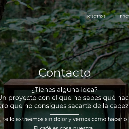
NOSOTRXS
PRO
Contacto
¿Tienes alguna idea?
Un proyecto con el que no sabes qué hac
ero que no consigues sacarte de la cabez
, te lo extraemos sin dolor y vemos cómo hacerlo r
El café es cosa nuestra.