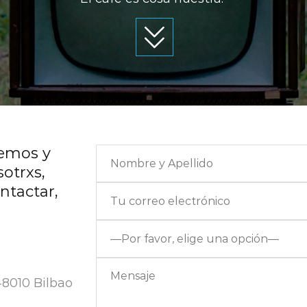
cemos y
sotrxs,
ntactar,
48010 Bilbao