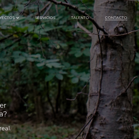
YECTOS
SERVICIOS
TALENTO
CONTACTO
er
a?
eal.