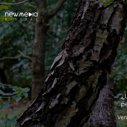
¿
p
Ven