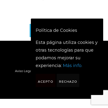
Política de Cookies
CARGAR MÁS
Esta página utiliza cookies y
otras tecnologías para que
podamos mejorar su
experiencia:
Más info.
Aviso Legal
Política de privacidad
Cookies
ACEPTO
RECHAZO