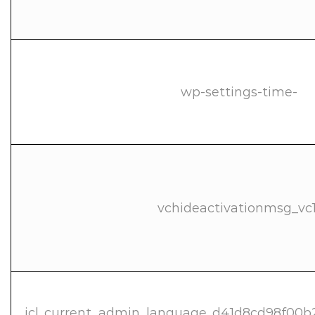
wp-settings-time-
vchideactivationmsg_vc1
_icl_current_admin_language_d41d8cd98f00