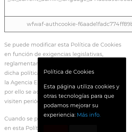
wfwaf-authcookie-f6aade1fadc774ff89
Se puede modificar esta Política de Cookies
en función de exigencias legislativas,
reglamentarias, o con la finalidad de adaptar
Política de Cookies
dicha política a las instrucciones dictadas por
la Agencia Española de Protección de Datos,
Esta página utiliza cookies y
por ello se aconseja a los Usuarios que la
otras tecnologías para que
visiten periódicamente.
podamos mejorar su
experiencia:
Más info.
Cuando se produzcan cambios significativos
en esta Política de Cookies, se comunicarán a