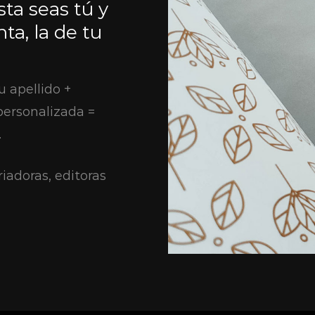
sta seas tú y
ta, la de tu
u apellido +
personalizada =
.
iadoras, editoras