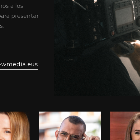
os a los
para presentar
s.
ewmedia.eus