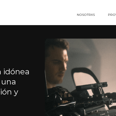
NOSOTRXS
PRO
a idónea
 una
ión y