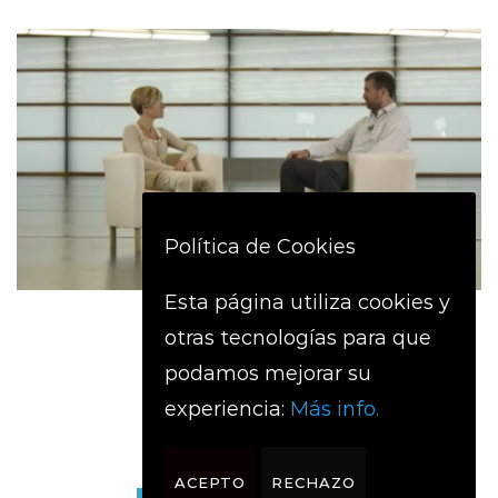
Política de Cookies
Esta página utiliza cookies y
RECONCILIACIÓN
otras tecnologías para que
podamos mejorar su
DOCUMENTAL
,
POLÍTICO
experiencia:
Más info.
ACEPTO
RECHAZO