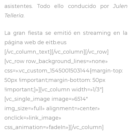
asistentes. Todo ello conducido por
Julen
Telleria
.
La gran fiesta se emitió en streaming en la
página web de eitb.eus
[/vc_column_text][/vc_column][/vc_row]
[vc_row row_background_lines=»none»
css=».vc_custom_1545001503144{margin-top:
50px !important;margin-bottom: 50px
!important;}»][vc_column width=»1/3″]
[vc_single_image image=»6514″
img_size=»full» alignment=»center»
onclick=»link_image»
css_animation=»fadeIn»][/vc_column]