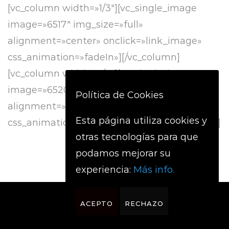
[vc_column width=»1/3″][vc_single_image
image=»6517″ img_size=»full»
alignment=»center» onclick=»link_image»
css_animation=»fadeIn»][/vc_column]
[vc_column width=»1/3″][vc_single_image
image=»6520″ img_size=»full»
Política de Cookies
alignment=»center» onclick=»link_image»
Esta página utiliza cookies y
css_animation=»fadeIn»][/vc_column][/vc_row]
otras tecnologías para que
podamos mejorar su
experiencia:
Más info.
ACEPTO
RECHAZO