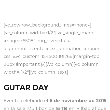
[vc_row row_background_lines=»none»]
[vc_column width=»1/2″][vc_single_image
image=»6508″ img_size=»full»
alignment=»center» css_animation=»none»
css=».vc_custom_1545001181268{margin-top:
20px !important;}»][/vc_column][vc_column
width=»1/2″][vc_column_text]
GUTAR DAY
Evento celebrado el
6 de noviembre de 2015
en la sala Multibox de
EiTB
en Bilbao al que