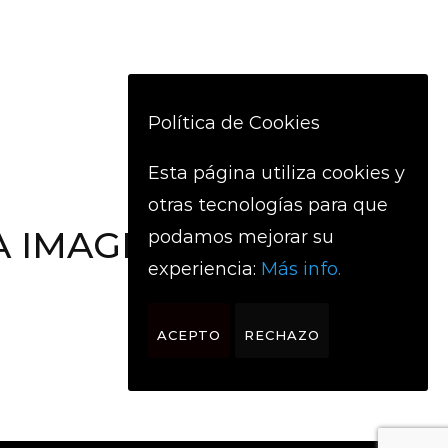
Política de Cookies
Esta página utiliza cookies y
Siguiente
otras tecnologías para que
A IMAGEN DE MI
podamos mejorar su
experiencia:
Más info.
VIDA
ACEPTO
RECHAZO