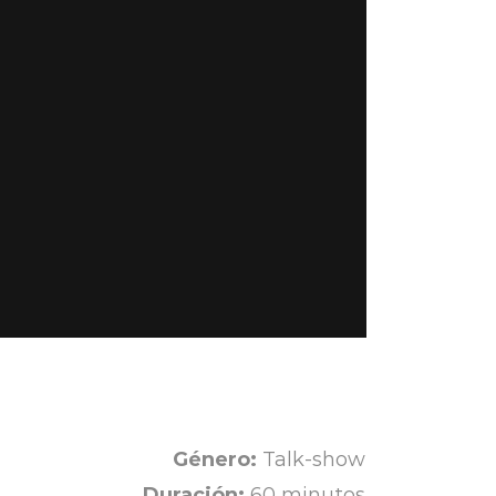
Género:
Talk-show
Duración:
60 minutos