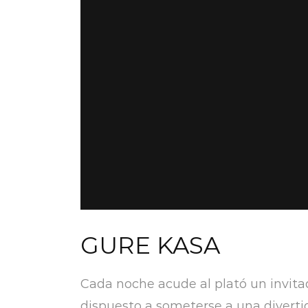
GURE KASA
Cada noche acude al plató un invita
dispuesto a someterse a una divertid