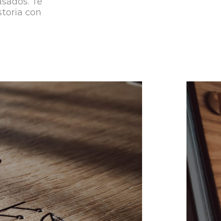
asados. Te
toria con