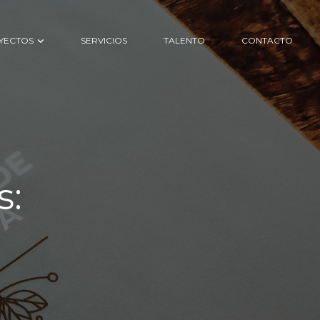
YECTOS
SERVICIOS
TALENTO
CONTACTO
e
n
d
i
z