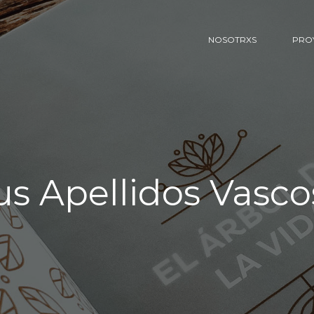
NOSOTRXS
PRO
pellidos Vascos:
M