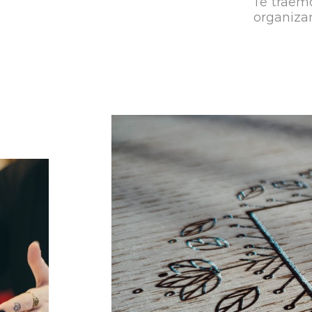
Te traemo
organiza