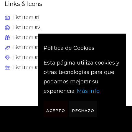
Links & Icons
List Item #1
List Item #2
List Item #3
Política de Cookies
List Item #4
List Item #5
Esta página utiliza cookies y
List Item #6
otras tecnologías para que
podamos mejorar su
experiencia:
Más info.
ACEPTO
RECHAZO