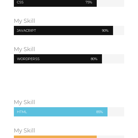
CSS
75%
My Skill
JAVACRIPT
90%
My Skill
WORDPERSS
80%
My Skill
HTML
85%
My Skill