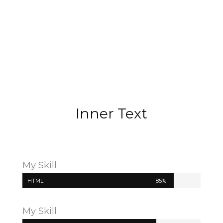
Inner Text
My Skill
HTML
85%
My Skill