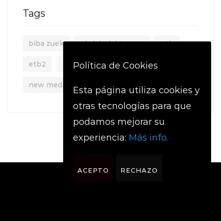
Tags
biba zuek
el club del tupper
etb
etb2
euskal telebista
ib3
Política de Cookies
new media
new media euskadi
Esta página utiliza cookies y
otras tecnologías para que
podamos mejorar su
experiencia:
Más info.
ACEPTO
RECHAZO