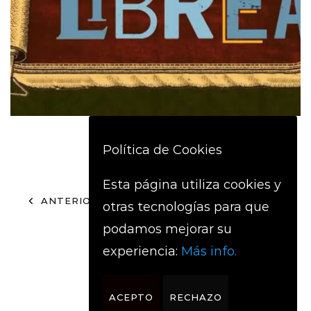
Política de Cookies
Esta página utiliza cookies y
1
…
3
4
5
…
13
ANTERIOR
otras tecnologías para que
podamos mejorar su
SIGUIENTE
experiencia:
Más info.
ACEPTO
RECHAZO